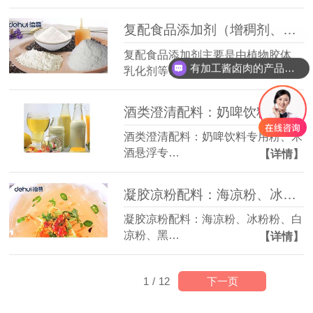
复配食品添加剂（增稠剂、稳定剂、乳化剂）
你们有无磷保水剂吗？
复配食品添加剂主要是由植物胶体、
有加工酱卤肉的产品吗？
乳化剂等…
【详情】
酒类澄清配料：奶啤饮料专用粉、米酒悬浮专用粉、酒类澄清专用粉
酒类澄清配料：奶啤饮料专用粉、米
酒悬浮专…
【详情】
凝胶凉粉配料：海凉粉、冰粉粉、白凉粉、黑凉粉（仙草粉）
凝胶凉粉配料：海凉粉、冰粉粉、白
凉粉、黑…
【详情】
下一页
1
/
12